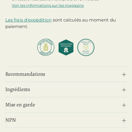
Voir les informations sur les magasins
Les frais d'expédition
sont calculés au moment du
paiement.
Ajouter
un
Recommandations
produit
à
Ingrédients
votre
panier
Mise en garde
NPN