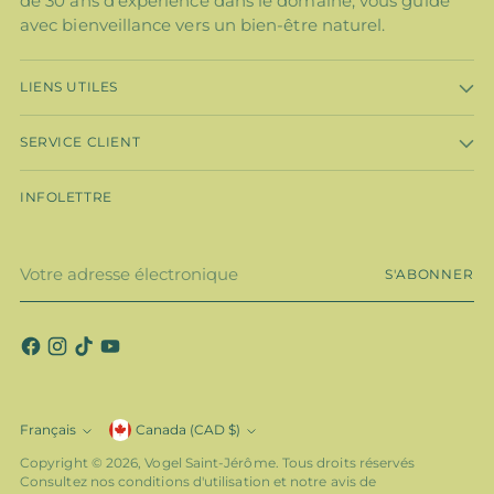
de 30 ans d'expérience dans le domaine, vous guide
avec bienveillance vers un bien-être naturel.
LIENS UTILES
SERVICE CLIENT
INFOLETTRE
Votre
S'ABONNER
adresse
électronique
Monnaie
Français
Canada (CAD $)
Langue
Copyright © 2026,
Vogel Saint-Jérôme
. Tous droits réservés
Consultez nos conditions d'utilisation et notre avis de